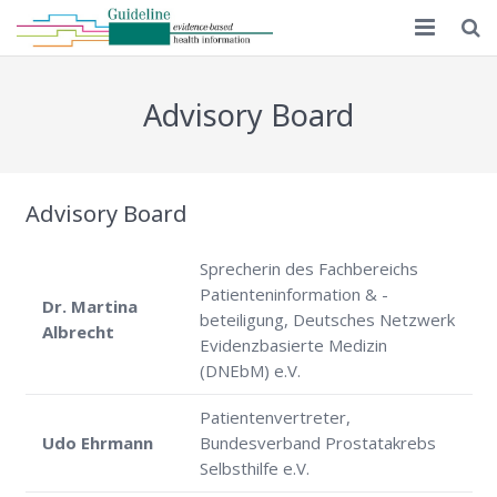
Home
Advisory Board
Guideline 1.0
Guideline 2.0
Advisory Board
Implementation
Sprecherin des Fachbereichs
Educational material
Patienteninformation & -
Dr. Martina
beteiligung, Deutsches Netzwerk
Albrecht
MAPPinfo
Evidenzbasierte Medizin
(DNEbM) e.V.
Publications
Patientenvertreter,
English
Udo Ehrmann
Bundesverband Prostatakrebs
Selbsthilfe e.V.