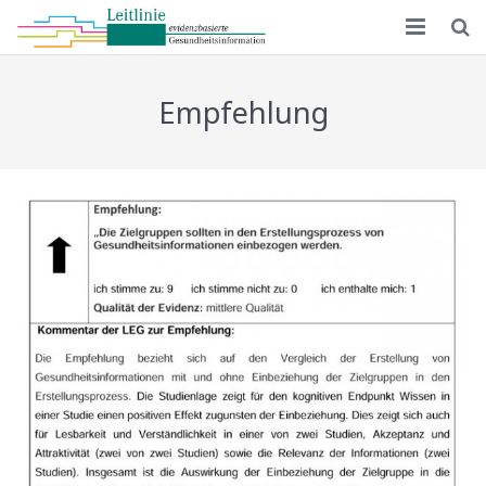
Startseite
Empfehlung
Leitlinie 1.0
Leitlinie 2.0
Implementierung
Schulungsmaterial
MAPPinfo
Publikationen
Deutsch