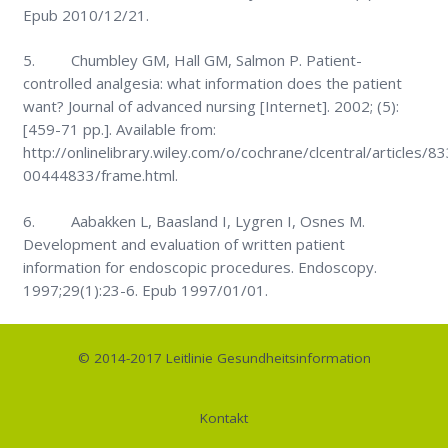
Epub 2010/12/21.
5. Chumbley GM, Hall GM, Salmon P. Patient-
controlled analgesia: what information does the patient
want? Journal of advanced nursing [Internet]. 2002; (5):
[459-71 pp.]. Available from:
http://onlinelibrary.wiley.com/o/cochrane/clcentral/articles/8
00444833/frame.html.
6. Aabakken L, Baasland I, Lygren I, Osnes M.
Development and evaluation of written patient
information for endoscopic procedures. Endoscopy.
1997;29(1):23-6. Epub 1997/01/01.
© 2014-2017
Leitlinie Gesundheitsinformation
Kontakt